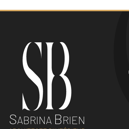
S
B
ABRINA
RIEN